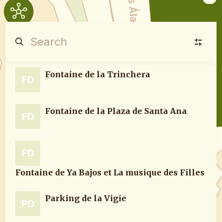
Fontaine de la Trinchera
Religieux
R
FD
(1)
Fontaine de la Plaza de Santa Ana
FD
Social
S
(3)
FD
Service
S
(4)
Fontaine de Ya Bajos et La musique des Filles
Parking de la Vigie
PD
Fontaines
F
(10)