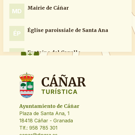
Mairie de Cáñar
MD
Parkings
P
(3)
Église paroissiale de Santa Ana
ÉP
Itinéraires
I
(2)
Fontaine del Capullo
FD
Fontaine de la Escuela
FD
Parking Las Eras
PL
Ayuntamiento de Cáñar
Plaza de Santa Ana, 1
Lavadero Las Eras
18418 Cáñar - Granada
LL
Tlf.: 958 785 301