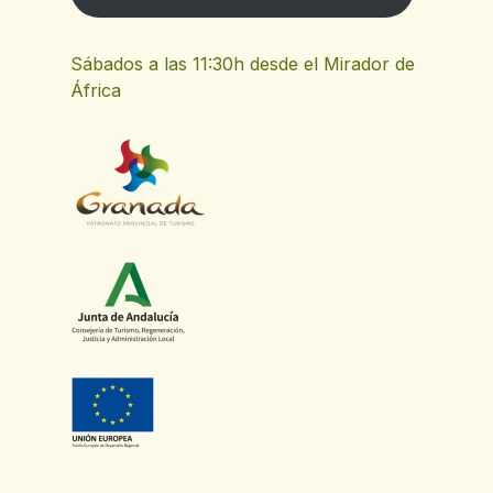
Fontaine de las Placetillas
FD
Sábados a las 11:30h desde el Mirador de
África
Café Bar Piki
CB
GR7: Cáñar - Lanjarón
GC
Pharmacie
P
Maison de Ville / Mirador de África
MD
Salle socioculturelle Las Viñas
S