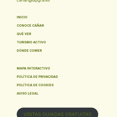
canar@dipgra.es
Fontaine de la Casa Caída
FD
INICIO
Lavaderos Ya Bajos
CONOCE CÁÑAR
LY
QUÉ VER
TURISMO ACTIVO
Mesón Rural Los Ángeles
MR
DÓNDE COMER
Parking de la Maison de Ville
PD
MAPA INTERACTIVO
POLÍTICA DE PRIVACIDAD
Boutique
B
POLÍTICA DE COOKIES
AVISO LEGAL
Fontaine de la Peña
FD
VISITAS GUIADAS GRATUITAS