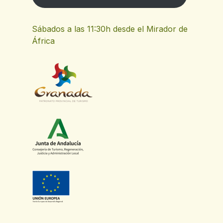
Parking Casa del Pueblo
PC
Sábados a las 11:30h desde el Mirador de
África
Farmacia
F
Fuente de la Escuela
FD
Lavaderos Ya Bajos
LY
Fuente de la Trinchera
FD
GR7: Cáñar - Lanjarón
GC