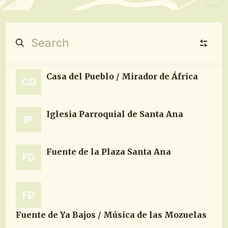
Casa del Pueblo / Mirador de África
Religioso
R
CD
(1)
Iglesia Parroquial de Santa Ana
IP
Social
S
(3)
Fuente de la Plaza Santa Ana
FD
Servicios
S
(3)
FD
Fuentes
F
Fuente de Ya Bajos / Música de las Mozuelas
(10)