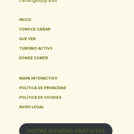
canar@dipgra.es
GR7: Cáñar - Soportújar
GC
INICIO
Fuente de las Placetillas
CONOCE CÁÑAR
FD
QUÉ VER
TURISMO ACTIVO
Ayuntamiento de Cáñar
AD
DÓNDE COMER
Café Bar Piki
CB
MAPA INTERACTIVO
POLÍTICA DE PRIVACIDAD
Fuente del Capullo
FD
POLÍTICA DE COOKIES
AVISO LEGAL
Mesón Rural Los Ángeles
MR
VISITAS GUIADAS GRATUITAS