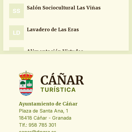
Salón Sociocultural Las Viñas
SS
Parkings
P
(3)
Lavadero de Las Eras
LD
Rutas
R
(2)
Alimentación Virtudes
AV
Fuente de la Peña
FD
Fuente de la Casa Caída
FD
Ayuntamiento de Cáñar
Plaza de Santa Ana, 1
Parking Mirador
18418 Cáñar - Granada
PM
Tlf.: 958 785 301