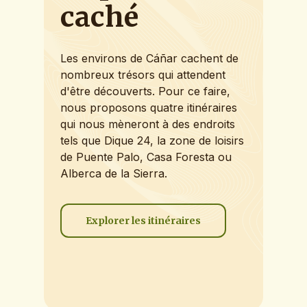
caché
Les
environs
de
Cáñar
cachent
de
nombreux
trésors
qui
attendent
d'être
découverts.
Pour
ce
faire,
nous
proposons
quatre
itinéraires
qui
nous
mèneront
à
des
endroits
tels
que
Dique
24,
la
zone
de
loisirs
de
Puente
Palo,
Casa
Foresta
ou
Alberca
de
la
Sierra.
Explorer les itinéraires