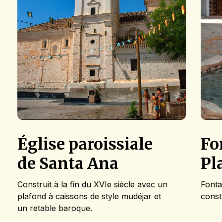
Église paroissiale
Fo
de Santa Ana
Pl
Construit à la fin du XVIe siècle avec un
Fonta
plafond à caissons de style mudéjar et
const
un retable baroque.